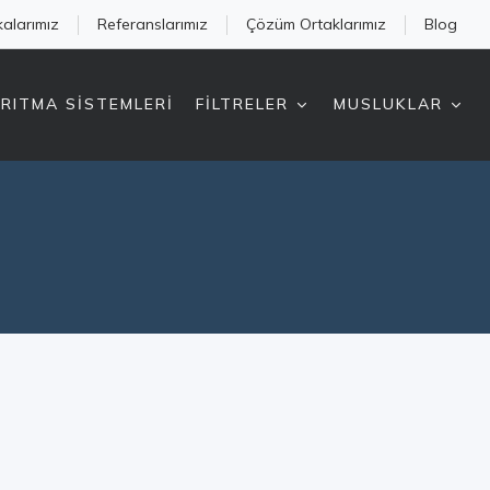
kalarımız
Referanslarımız
Çözüm Ortaklarımız
Blog
RITMA SİSTEMLERİ
FİLTRELER
MUSLUKLAR