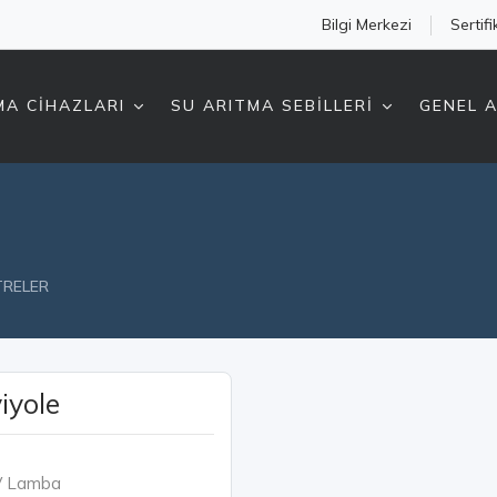
Bilgi Merkezi
Sertifi
MA CİHAZLARI
SU ARITMA SEBİLLERİ
GENEL A
TRELER
iyole
UV Lamba