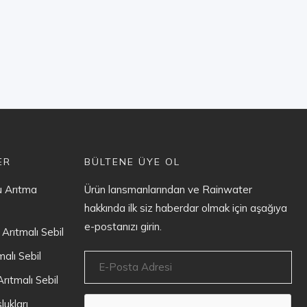
ER
BÜLTENE ÜYE OL
u Arıtma
Ürün lansmanlarından ve Rainwater
hakkında ilk siz haberdar olmak için aşağıya
e-postanızı girin.
 Arıtmalı Sebil
alı Sebil
rıtmalı Sebil
ukları