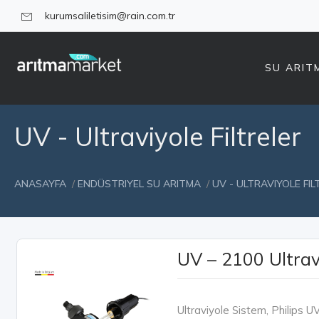
kurumsaliletisim@rain.com.tr
SU ARIT
UV - Ultraviyole Filtreler
ANASAYFA
/
ENDÜSTRIYEL SU ARITMA
/
UV - ULTRAVIYOLE FIL
UV – 2100 Ultrav
Ultraviyole Sistem, Philips 