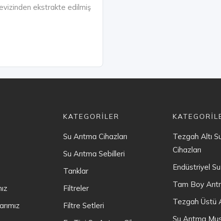
 cevizinden ekstrakte edilmiş
KATEGORİLER
KATEGORİL
Su Arıtma Cihazları
Tezgah Altı S
Cihazları
Su Arıtma Sebilleri
Endüstriyel Su
Tanklar
Tam Boy Arıtm
mız
Filtreler
Tezgah Üstü A
arımız
Filtre Setleri
Su Arıtma Musl