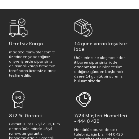
Ücretsiz Kargo
14 güne varan koşulsuz
iade
magaza.rainwater.com.tr
üzerinden yapacağınız
Ürünlerin size ulaşmasından
alışverişlerde siparişiniz
itibaren siparişinizi iade
anlaşmalı kargo firmamız
etmeniz için ürünleri teslim
tarafından ücretsiz olarak
aldığınız günden başlamak
teslim edilir.
üzere 14 günlük bir süreniz
bulunmaktadır.
8+2 Yıl Garanti
7/24 Müşteri Hizmetleri
- 444 0 420
Garanti süresi 2 yıl olup, tüm
arıtma ürünlerinde +8 yıl
Her türlü soru ve destek
rainwater garantisini
talebiniz için bizi 444 0 420
kapsamaktadır. Garantili
numaralı telefondan 7/24