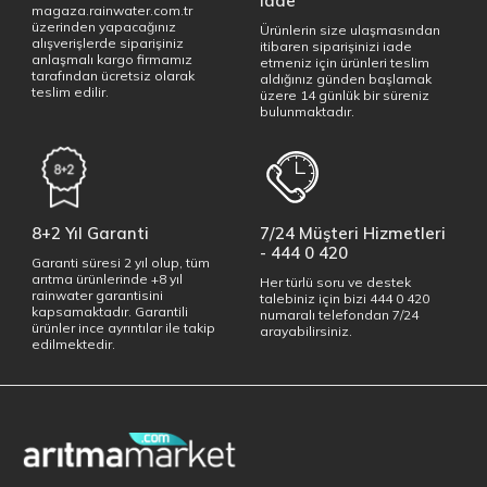
iade
magaza.rainwater.com.tr
üzerinden yapacağınız
Ürünlerin size ulaşmasından
alışverişlerde siparişiniz
itibaren siparişinizi iade
anlaşmalı kargo firmamız
etmeniz için ürünleri teslim
tarafından ücretsiz olarak
aldığınız günden başlamak
teslim edilir.
üzere 14 günlük bir süreniz
bulunmaktadır.
8+2 Yıl Garanti
7/24 Müşteri Hizmetleri
- 444 0 420
Garanti süresi 2 yıl olup, tüm
arıtma ürünlerinde +8 yıl
Her türlü soru ve destek
rainwater garantisini
talebiniz için bizi 444 0 420
kapsamaktadır. Garantili
numaralı telefondan 7/24
ürünler ince ayrıntılar ile takip
arayabilirsiniz.
edilmektedir.