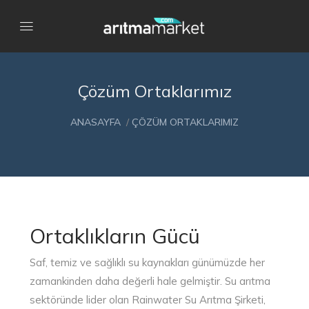
Çözüm Ortaklarımız
ANASAYFA
/
ÇÖZÜM ORTAKLARIMIZ
Ortaklıkların Gücü
Saf, temiz ve sağlıklı su kaynakları günümüzde her
zamankinden daha değerli hale gelmiştir. Su arıtma
sektöründe lider olan Rainwater Su Arıtma Şirketi,