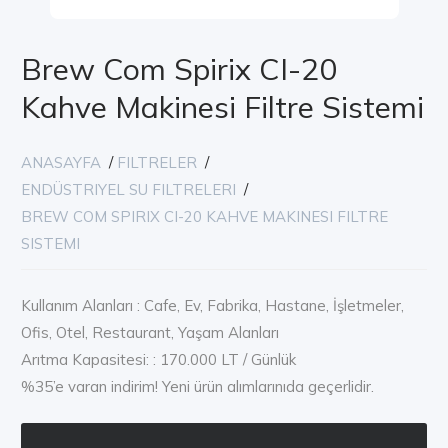
Brew Com Spirix CI-20
Kahve Makinesi Filtre Sistemi
ANASAYFA
/
FILTRELER
/
ENDÜSTRIYEL SU FILTRELERI
/
BREW COM SPIRIX CI-20 KAHVE MAKINESI FILTRE
SISTEMI
Kullanım Alanları : Cafe, Ev, Fabrika, Hastane, İşletmeler,
Ofis, Otel, Restaurant, Yaşam Alanları
Arıtma Kapasitesi: : 170.000 LT / Günlük
%35’e varan indirim! Yeni ürün alımlarınıda geçerlidir.