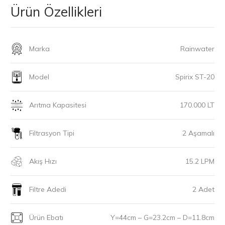
Ürün Özellikleri
Marka
Rainwater
Model
Spirix ST-20
Arıtma Kapasitesi
170.000 LT
Filtrasyon Tipi
2 Aşamalı
Akış Hızı
15.2 LPM
Filtre Adedi
2 Adet
Ürün Ebatı
Y=44cm – G=23.2cm – D=11.8cm