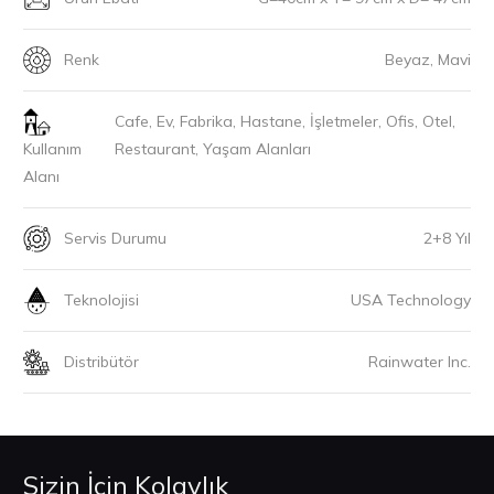
Renk
Beyaz, Mavi
Cafe, Ev, Fabrika, Hastane, İşletmeler, Ofis, Otel,
Kullanım
Restaurant, Yaşam Alanları
Alanı
Servis Durumu
2+8 Yıl
Teknolojisi
USA Technology
Distribütör
Rainwater Inc.
Sizin İçin Kolaylık