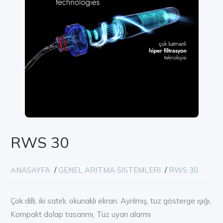
RWS 30
ANASAYFA
/
GENEL ARITMA SISTEMLERI
/
RWS 30
Çok dilli, iki satırlı, okunaklı ekran. Ayrılmış, tuz gösterge ışığı,
Kompakt dolap tasarımı, Tuz uyarı alarmı