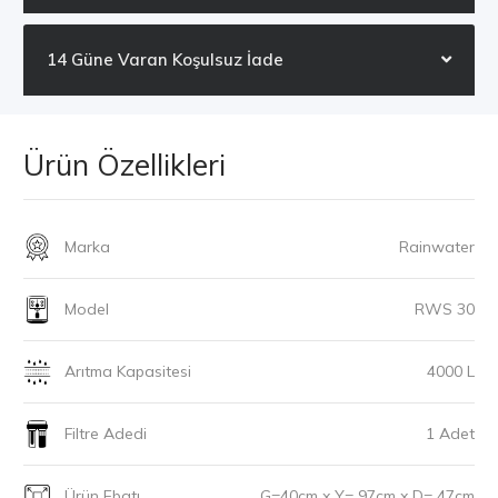
14 Güne Varan Koşulsuz İade
Ürün Özellikleri
Marka
Rainwater
Model
RWS 30
Arıtma Kapasitesi
4000 L
Filtre Adedi
1 Adet
Ürün Ebatı
G=40cm x Y= 97cm x D= 47cm