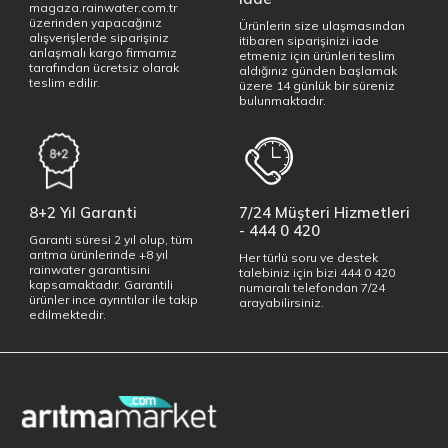
magaza.rainwater.com.tr
üzerinden yapacağınız
Ürünlerin size ulaşmasından
alışverişlerde siparişiniz
itibaren siparişinizi iade
anlaşmalı kargo firmamız
etmeniz için ürünleri teslim
tarafından ücretsiz olarak
aldığınız günden başlamak
teslim edilir.
üzere 14 günlük bir süreniz
bulunmaktadır.
8+2 Yıl Garanti
7/24 Müşteri Hizmetleri
- 444 0 420
Garanti süresi 2 yıl olup, tüm
arıtma ürünlerinde +8 yıl
Her türlü soru ve destek
rainwater garantisini
talebiniz için bizi 444 0 420
kapsamaktadır. Garantili
numaralı telefondan 7/24
ürünler ince ayrıntılar ile takip
arayabilirsiniz.
edilmektedir.