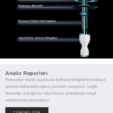
Analiz Raporları
Rainwater olarak, suyunuzun kalitesini belgelerle kanıtlıyor,
güvenle kullanabileceğiniz çözümler sunuyoruz. Sağlık
Bakanlığı ve bağımsız laboratuvar analizleriyle onaylı
ürünlerimizle yanınızdayız.
TÜMÜNÜ GÖR