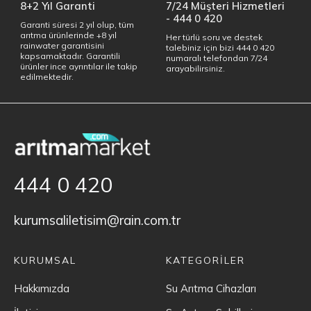
8+2 Yıl Garanti
7/24 Müşteri Hizmetleri
- 444 0 420
Garanti süresi 2 yıl olup, tüm
arıtma ürünlerinde +8 yıl
Her türlü soru ve destek
rainwater garantisini
talebiniz için bizi 444 0 420
kapsamaktadır. Garantili
numaralı telefondan 7/24
ürünler ince ayrıntılar ile takip
arayabilirsiniz.
edilmektedir.
444 0 420
kurumsaliletisim@rain.com.tr
KURUMSAL
KATEGORİLER
Hakkımızda
Su Arıtma Cihazları