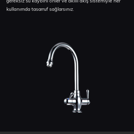
gereksiz su kaybını önler ve akıllı akış sistemiyle her
kullanımda tasarruf sağlarsınız.