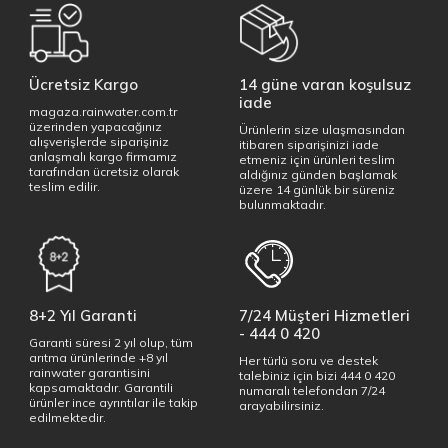
Ücretsiz Kargo
14 güne varan koşulsuz
iade
magaza.rainwater.com.tr
üzerinden yapacağınız
Ürünlerin size ulaşmasından
alışverişlerde siparişiniz
itibaren siparişinizi iade
anlaşmalı kargo firmamız
etmeniz için ürünleri teslim
tarafından ücretsiz olarak
aldığınız günden başlamak
teslim edilir.
üzere 14 günlük bir süreniz
bulunmaktadır.
8+2 Yıl Garanti
7/24 Müşteri Hizmetleri
- 444 0 420
Garanti süresi 2 yıl olup, tüm
arıtma ürünlerinde +8 yıl
Her türlü soru ve destek
rainwater garantisini
talebiniz için bizi 444 0 420
kapsamaktadır. Garantili
numaralı telefondan 7/24
ürünler ince ayrıntılar ile takip
arayabilirsiniz.
edilmektedir.