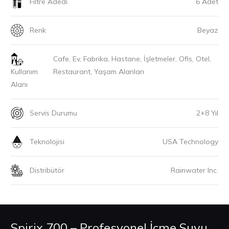
Filtre Adedi
6 Adet
Renk
Beyaz
Cafe, Ev, Fabrika, Hastane, İşletmeler, Ofis, Otel,
Kullanım
Restaurant, Yaşam Alanları
Alanı
Servis Durumu
2+8 Yıl
Teknolojisi
USA Technology
Distribütör
Rainwater Inc.
Spirix 700 – Profesyonel İçme Suyu