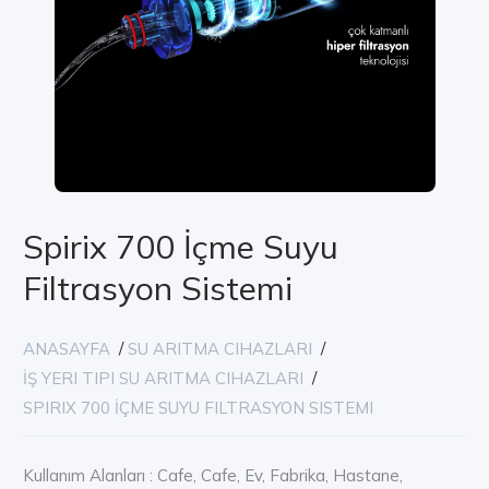
Spirix 700 İçme Suyu
Filtrasyon Sistemi
ANASAYFA
/
SU ARITMA CIHAZLARI
/
İŞ YERI TIPI SU ARITMA CIHAZLARI
/
SPIRIX 700 İÇME SUYU FILTRASYON SISTEMI
Kullanım Alanları : Cafe, Cafe, Ev, Fabrika, Hastane,