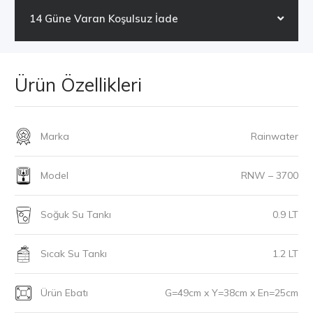
14 Güne Varan Koşulsuz İade
Ürün Özellikleri
Marka
Rainwater
Model
RNW – 3700
Soğuk Su Tankı
0.9 LT
Sıcak Su Tankı
1.2 LT
Ürün Ebatı
G=49cm x Y=38cm x En=25cm