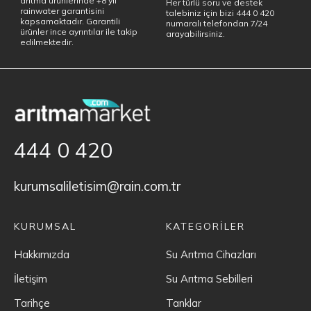
arıtma ürünlerinde +8 yıl
Her türlü soru ve destek
rainwater garantisini
talebiniz için bizi 444 0 420
kapsamaktadır. Garantili
numaralı telefondan 7/24
ürünler ince ayrıntılar ile takip
arayabilirsiniz.
edilmektedir.
444 0 420
kurumsaliletisim@rain.com.tr
KURUMSAL
KATEGORİLER
Hakkımızda
Su Arıtma Cihazları
İletişim
Su Arıtma Sebilleri
Tarihçe
Tanklar