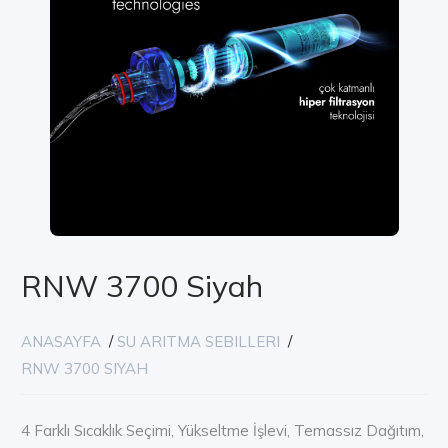
RNW 3700 Siyah
ANASAYFA
/
SU ARITMA SEBILLERI
/
RNW 3700 SIYAH
4 Farklı Sıcaklık Seçimi, Yükseltme İşlevi, Temassız Dağıtım,