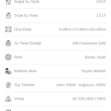
Soğuk Su Tankı
0.9 LT
Sıcak Su Tankı
1.2 LT
Ürün Ebatı
G=49cm x Y=38cm x En=25cm
Su Tankı Özelliği
304 Paslanmaz Çelik
Renk
Beyaz, Siyah
Kullanım Alanı
Yaşam Alanları
Güç Tüketimi
Isıtıcı: 430W , Soğutucu: 100W
Voltaj
AC 220-240V / 50HZ