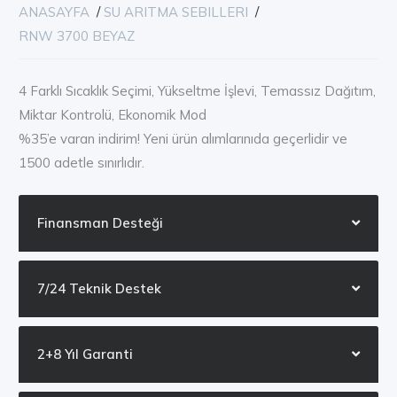
ANASAYFA
/
SU ARITMA SEBILLERI
/
RNW 3700 BEYAZ
4 Farklı Sıcaklık Seçimi, Yükseltme İşlevi, Temassız Dağıtım,
Miktar Kontrolü, Ekonomik Mod
%35’e varan indirim! Yeni ürün alımlarınıda geçerlidir ve
1500 adetle sınırlıdır.
Finansman Desteği
7/24 Teknik Destek
2+8 Yıl Garanti