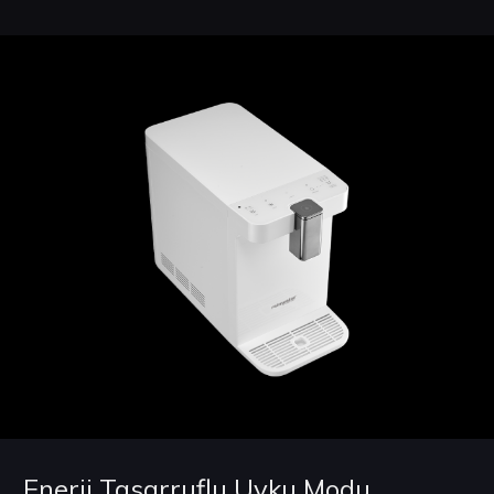
Enerji Tasarruflu Uyku Modu