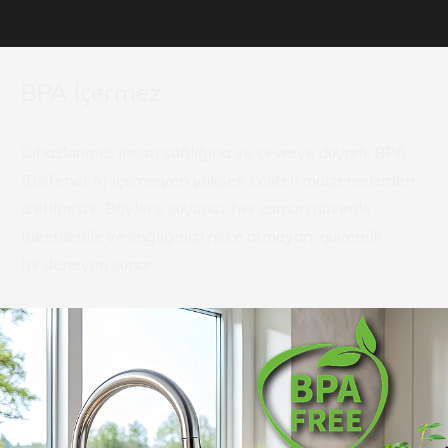
BPA İçermez
Cihazlarımız, insan sağlığına ve çevreye duyarlı, BPA
(Bisfenol A) içermeyen yüksek kaliteli malzemelerden
üretilmiştir. Böylece suyunuz her zaman güvenle
tüketilebilir ve sağlığınızı riske atmayan, güvenilir
bir deneyim sunar.