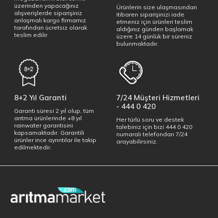
üzerinden yapacağınız
Ürünlerin size ulaşmasından
alışverişlerde siparişiniz
itibaren siparişinizi iade
anlaşmalı kargo firmamız
etmeniz için ürünleri teslim
tarafından ücretsiz olarak
aldığınız günden başlamak
teslim edilir.
üzere 14 günlük bir süreniz
bulunmaktadır.
8+2 Yıl Garanti
7/24 Müşteri Hizmetleri
- 444 0 420
Garanti süresi 2 yıl olup, tüm
arıtma ürünlerinde +8 yıl
Her türlü soru ve destek
rainwater garantisini
talebiniz için bizi 444 0 420
kapsamaktadır. Garantili
numaralı telefondan 7/24
ürünler ince ayrıntılar ile takip
arayabilirsiniz.
edilmektedir.