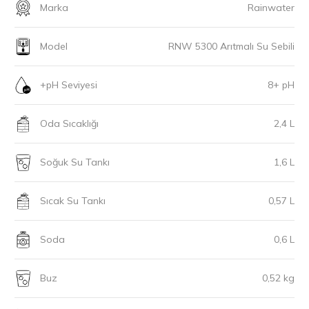
Marka
Rainwater
Model
RNW 5300 Arıtmalı Su Sebili
+pH Seviyesi
8+ pH
Oda Sıcaklığı
2,4 L
Soğuk Su Tankı
1,6 L
Sıcak Su Tankı
0,57 L
Soda
0,6 L
Buz
0,52 kg