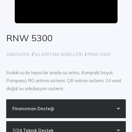
RNW 5300
ANASAYFA
/
SU ARITMA SEBILLERI
/
RNW 5300
Sodalı su ile hepsi bir arada su arıtıcı, Kompakt boyut,
Pompasız RO arıtma sistemi, Çift ısıtma sistemi, 24 saat
doğal su sirkülasyon sistemi
Finansman Desteği
7/24 Teknik Destek