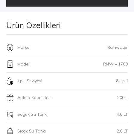
Ürün Özellikleri
Marka
Rainwater
Model
RNW – 1700
+pH Seviyesi
8+ pH
Arıtma Kapasitesi
200 L
Soğuk Su Tankı
4.0 LT
Sıcak Su Tankı
2.0 LT