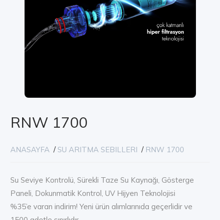
RNW 1700
ANASAYFA
/
SU ARITMA SEBILLERI
/
RNW 1700
Su Seviye Kontrolü, Sürekli Taze Su Kaynağı, Gösterge
Paneli, Dokunmatik Kontrol, UV Hijyen Teknolojisi
%35’e varan indirim! Yeni ürün alımlarınıda geçerlidir ve
1500 adetle sınırlıdır.