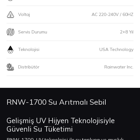
Voltaj
AC 220-240V / 60HZ
Servis Durumu
2+8 Yıl
Teknolojisi
USA Technology
Distribütör
Rainwater Inc.
RNW-1700 Su Arıtmalı Sebil
Gelişmiş UV Hijyen Teknolojisiyle
Güvenli Su Tüketimi
RNW-1700, UV teknolojisi ile su tankına ve musluk