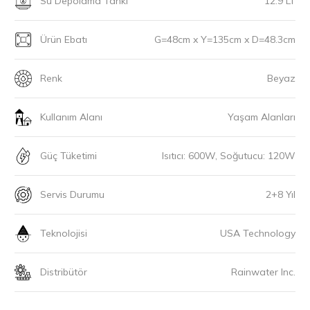
Su Depolama Tankı
12.9 LT
Ürün Ebatı
G=48cm x Y=135cm x D=48.3cm
Renk
Beyaz
Kullanım Alanı
Yaşam Alanları
Güç Tüketimi
Isıtıcı: 600W, Soğutucu: 120W
Servis Durumu
2+8 Yıl
Teknolojisi
USA Technology
Distribütör
Rainwater Inc.