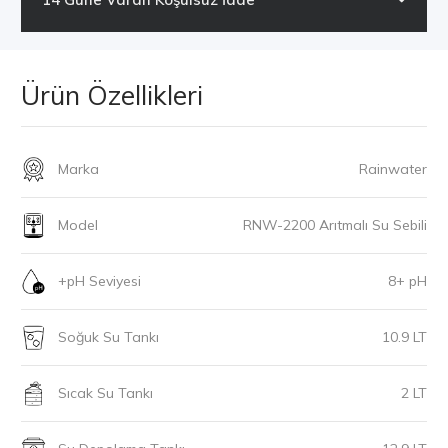
Ürün Özellikleri
Marka
Rainwater
Model
RNW-2200 Arıtmalı Su Sebili
+pH Seviyesi
8+ pH
Soğuk Su Tankı
10.9 LT
Sıcak Su Tankı
2 LT