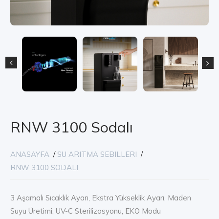
RNW 3100 Sodalı
ANASAYFA
/
SU ARITMA SEBILLERI
/
RNW 3100 SODALI
3 Aşamalı Sıcaklık Ayarı, Ekstra Yükseklik Ayarı, Maden
Suyu Üretimi, UV-C Sterilizasyonu, EKO Modu