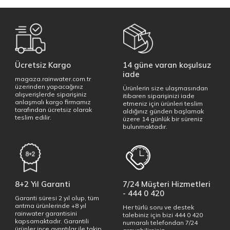
Ücretsiz Kargo
14 güne varan koşulsuz
iade
magaza.rainwater.com.tr
üzerinden yapacağınız
Ürünlerin size ulaşmasından
alışverişlerde siparişiniz
itibaren siparişinizi iade
anlaşmalı kargo firmamız
etmeniz için ürünleri teslim
tarafından ücretsiz olarak
aldığınız günden başlamak
teslim edilir.
üzere 14 günlük bir süreniz
bulunmaktadır.
8+2 Yıl Garanti
7/24 Müşteri Hizmetleri
- 444 0 420
Garanti süresi 2 yıl olup, tüm
arıtma ürünlerinde +8 yıl
Her türlü soru ve destek
rainwater garantisini
talebiniz için bizi 444 0 420
kapsamaktadır. Garantili
numaralı telefondan 7/24
ürünler ince ayrıntılar ile takip