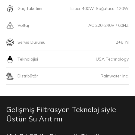
Güç Tüketimi
Isıtıcı: 400W, Soğutucu: 120W
Voltaj
AC 220-240V / 60HZ
Servis Durumu
2+8 Yıl
Teknolojisi
USA Technology
Distribütör
Rainwater Inc.
Gelişmiş Filtrasyon Teknolojisiyle
Üstün Su Arıtımı