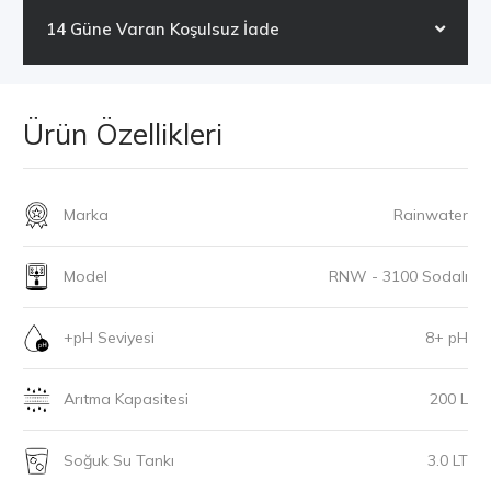
14 Güne Varan Koşulsuz İade
Ürün Özellikleri
Marka
Rainwater
Model
RNW - 3100 Sodalı
+pH Seviyesi
8+ pH
Arıtma Kapasitesi
200 L
Soğuk Su Tankı
3.0 LT