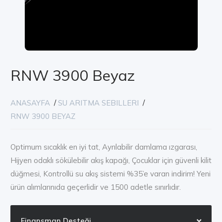
RNW 3900 Beyaz
ANASAYFA
/
SU ARITMA SEBILLERI
/
RNW 3900 BEYAZ
Optimum sıcaklık en iyi tat, Ayrılabilir damlama ızgarası,
Hijyen odaklı sökülebilir akış kapağı, Çocuklar için güvenli kilit
düğmesi, Kontrollü su akış sistemi %35’e varan indirim! Yeni
ürün alımlarınıda geçerlidir ve 1500 adetle sınırlıdır.
Finansman Desteği