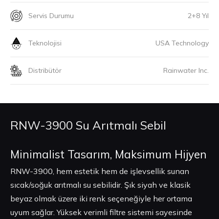
Servis Durumu
2+8 Yıl
Teknolojisi
USA Technology
Distribütör
Rainwater Inc.
RNW-3900 Su Arıtmalı Sebil
Minimalist Tasarım, Maksimum Hijyen
RNW-3900, hem estetik hem de işlevsellik sunan
sıcak/soğuk arıtmalı su sebilidir. Şık siyah ve klasik
beyaz olmak üzere iki renk seçeneğiyle her ortama
uyum sağlar. Yüksek verimli filtre sistemi sayesinde