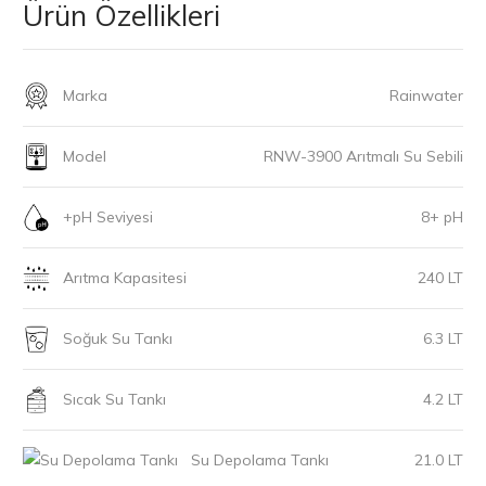
Ürün Özellikleri
Marka
Rainwater
Model
RNW-3900 Arıtmalı Su Sebili
+pH Seviyesi
8+ pH
Arıtma Kapasitesi
240 LT
Soğuk Su Tankı
6.3 LT
Sıcak Su Tankı
4.2 LT
Su Depolama Tankı
21.0 LT