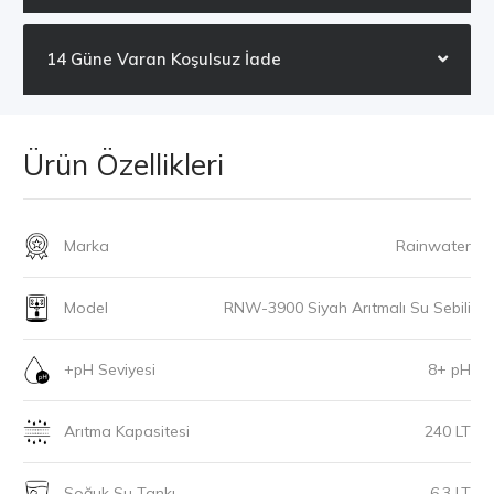
14 Güne Varan Koşulsuz İade
Ürün Özellikleri
Marka
Rainwater
Model
RNW-3900 Siyah Arıtmalı Su Sebili
+pH Seviyesi
8+ pH
Arıtma Kapasitesi
240 LT
Soğuk Su Tankı
6.3 LT