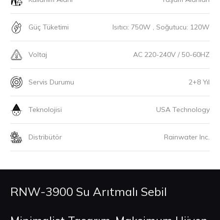
Güç Tüketimi
Isıtıcı: 750W , Soğutucu: 120W
Voltaj
AC 220-240V / 50-60HZ
Servis Durumu
2+8 Yıl
Teknolojisi
USA Technology
Distribütör
Rainwater Inc.
RNW-3900 Su Arıtmalı Sebil