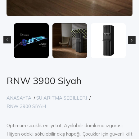
RNW 3900 Siyah
ANASAYFA
/
SU ARITMA SEBILLERI
/
RNW 3900 SIYAH
Optimum sıcaklık en iyi tat, Ayrılabilir damlama ızgarası,
Hijyen odaklı sökülebilir akış kapağı, Çocuklar için güvenli kilit