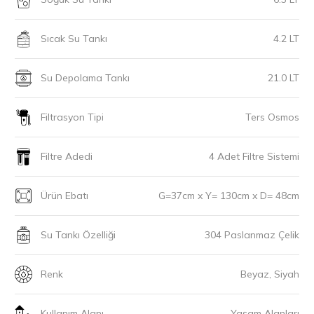
Sıcak Su Tankı
4.2 LT
Su Depolama Tankı
21.0 LT
Filtrasyon Tipi
Ters Osmos
Filtre Adedi
4 Adet Filtre Sistemi
Ürün Ebatı
G=37cm x Y= 130cm x D= 48cm
Su Tankı Özelliği
304 Paslanmaz Çelik
Renk
Beyaz, Siyah
Kullanım Alanı
Yaşam Alanları